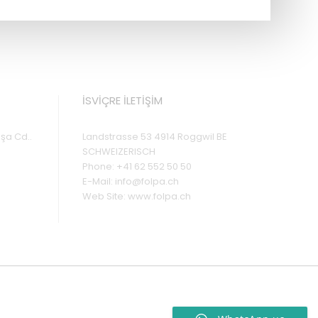
İSVİÇRE İLETİŞİM
şa Cd..
Landstrasse 53 4914 Roggwil BE
SCHWEIZERISCH
Phone:
+41 62 552 50 50
E-Mail:
info@folpa.ch
Web Site:
www.folpa.ch