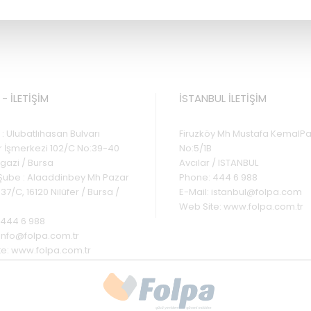
- İLETİŞİM
İSTANBUL İLETİŞİM
: Ulubatlıhasan Bulvarı
Firuzköy Mh Mustafa KemalPa
r İşmerkezi 102/C No:39-40
No:5/1B
azi / Bursa
Avcılar / ISTANBUL
 Şube : Alaaddinbey Mh Pazar
Phone:
444 6 988
37/C, 16120 Nilüfer / Bursa /
E-Mail:
istanbul@folpa.com
Web Site:
www.folpa.com.tr
444 6 988
info@folpa.com.tr
te:
www.folpa.com.tr