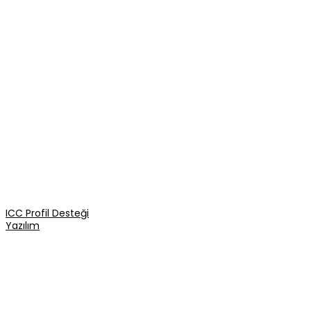
Mohican Solvent Bazlı Dijital Baskı Boyaları
DİJİTAL BASKI BOYALARI
ICC Profil Desteği
Yazılım