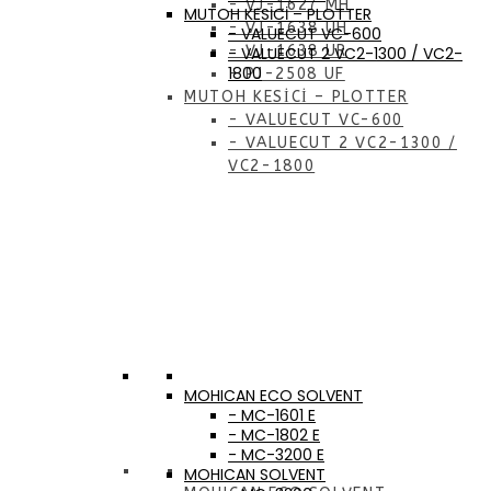
- VJ-1627 MH
MUTOH KESİCİ – PLOTTER
- VJ-1638 UH
- VALUECUT VC-600
- VJ-1638 UR
- VALUECUT 2 VC2-1300 / VC2-
1800
- PJ-2508 UF
MUTOH KESİCİ – PLOTTER
- VALUECUT VC-600
- VALUECUT 2 VC2-1300 /
VC2-1800
MOHICAN ECO SOLVENT
- MC-1601 E
- MC-1802 E
- MC-3200 E
MOHICAN SOLVENT