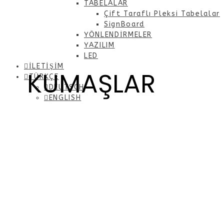
TABELALAR
Çift Taraflı Pleksi Tabelalar
SignBoard
YÖNLENDİRMELER
YAZILIM
LED
İLETİŞİM
KUMAŞLAR
TÜRKÇE
DEUTSCH
ENGLISH
ICC Profil Desteği
DİJİTAL BASKI BOYALARI