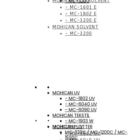
- MC-3200
MOHICAN ECO SOLVENT
- MC-1601 E
- MC-1802 E
- MC-3200 E
MOHICAN SOLVENT
- MC-3200
MOHICAN UV
- MC-1802 UV
- MC-6040 UV
- MC-6090 UV
MOHICAN TEKSTİL
- MC-1903 W
MOHICAN PLOTTER
MOHICAN UV
MC-330C / MC-1200C / MC-
- MC-1802 UV
1500C