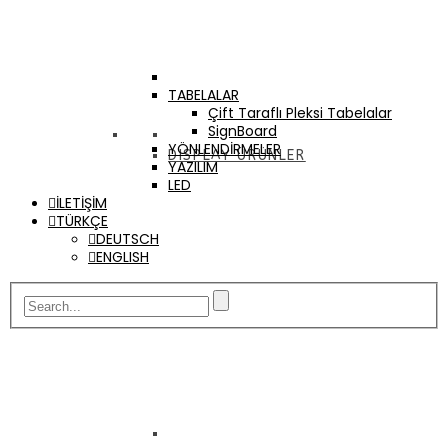
TABELALAR
Çift Taraflı Pleksi Tabelalar
SignBoard
YÖNLENDİRMELER
DISPLAY ÜRÜNLER
YAZILIM
LED
İLETİŞİM
TÜRKÇE
DEUTSCH
ENGLISH