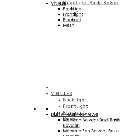
VİNİLLER
Megalight Baskı Kağıdı
BackLight
Frontlight
Blockout
Mesh
VİNİLLER
BackLight
Frontlight
Blockout
DİJİTAL BASKI BOYALARI
Mesh
Mohican Solvent Bazlı Baskı
Boyaları
Mohican Eco Solvent Baskı