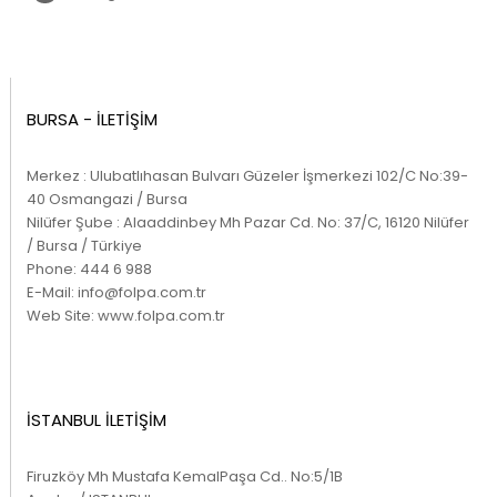
BURSA - İLETİŞİM
Merkez : Ulubatlıhasan Bulvarı Güzeler İşmerkezi 102/C No:39-
40 Osmangazi / Bursa
Nilüfer Şube : Alaaddinbey Mh Pazar Cd. No: 37/C, 16120 Nilüfer
/ Bursa / Türkiye
Phone:
444 6 988
E-Mail:
info@folpa.com.tr
Web Site:
www.folpa.com.tr
İSTANBUL İLETİŞİM
Firuzköy Mh Mustafa KemalPaşa Cd.. No:5/1B