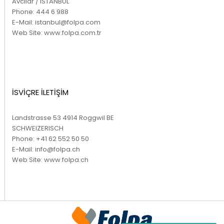
Avcılar / ISTANBUL
Phone:
444 6 988
E-Mail:
istanbul@folpa.com
Web Site:
www.folpa.com.tr
İSVİÇRE İLETİŞİM
Landstrasse 53 4914 Roggwil BE
SCHWEIZERISCH
Phone:
+41 62 552 50 50
E-Mail:
info@folpa.ch
Web Site:
www.folpa.ch