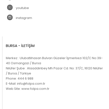
youtube
instagram
BURSA - İLETİŞİM
Merkez : Ulubatlıhasan Bulvarı Güzeler İşmerkezi 102/C No:39-
40 Osmangazi / Bursa
Nilüfer Şube : Alaaddinbey Mh Pazar Cd. No: 37/C, 16120 Nilüfer
/ Bursa / Türkiye
Phone:
444 6 988
E-Mail:
info@folpa.com.tr
Web Site:
www.folpa.com.tr