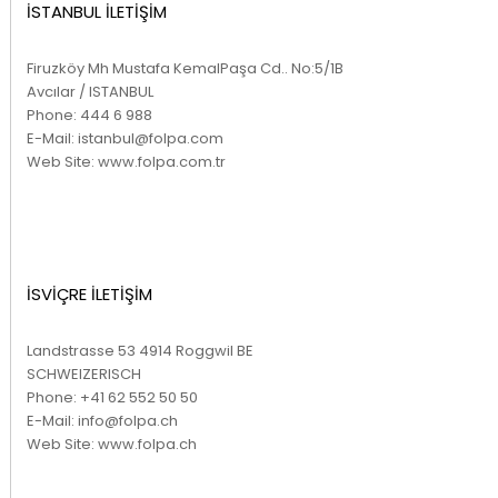
İSTANBUL İLETİŞİM
Firuzköy Mh Mustafa KemalPaşa Cd.. No:5/1B
Avcılar / ISTANBUL
Phone:
444 6 988
E-Mail:
istanbul@folpa.com
Web Site:
www.folpa.com.tr
İSVİÇRE İLETİŞİM
Landstrasse 53 4914 Roggwil BE
SCHWEIZERISCH
Phone:
+41 62 552 50 50
E-Mail:
info@folpa.ch
Web Site:
www.folpa.ch