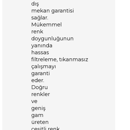
dış
mekan
garantisi
sağlar.
Mükemmel
renk
doygunluğunun
yanında
hassas
filtreleme,
tıkanmasız
çalışmayı
garanti
eder.
Doğru
renkler
ve
geniş
gam
üreten
çeşitli
renk