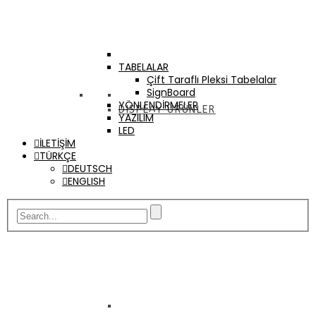
TABELALAR
Çift Taraflı Pleksi Tabelalar
SignBoard
YÖNLENDİRMELER
DISPLAY ÜRÜNLER
YAZILIM
LED
İLETİŞİM
TÜRKÇE
DEUTSCH
ENGLISH