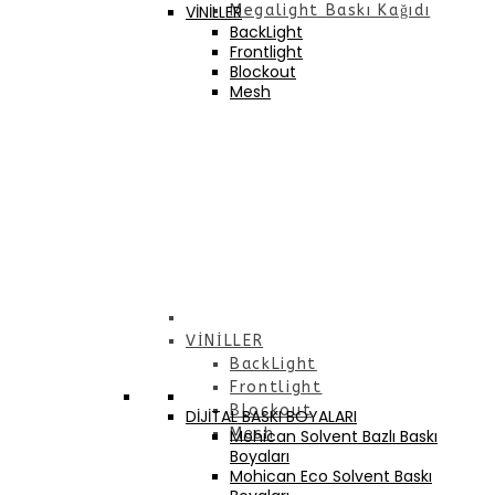
VİNİLLER
Megalight Baskı Kağıdı
BackLight
Frontlight
Blockout
Mesh
VİNİLLER
BackLight
Frontlight
Blockout
DİJİTAL BASKI BOYALARI
Mesh
Mohican Solvent Bazlı Baskı
Boyaları
Mohican Eco Solvent Baskı