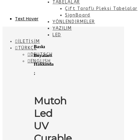
TABELALAR
Çift Taraflı Pleksi Tabelalar
SignBoard
Text Hover
YÖNLENDİRMELER
YAZILIM
LED
İLETİŞİM
Baskı
TÜRKÇE
DEUTSCH
Boyaları
ENGLISH
Hakkında
;
Mutoh
Led
UV
Curable