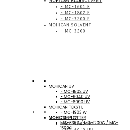
- MC-3200
MOHICAN ECO SOLVENT
- MC-1601 E
- MC-1802 E
- MC-3200 E
MOHICAN SOLVENT
- MC-3200
MOHICAN UV
- MC-1802 UV
- MC-6040 UV
- MC-6090 UV
MOHICAN TEKSTİL
- MC-1903 W
MOHICAN PLOTTER
MOHICAN UV
MC-330C / MC-1200C / MC-
- MC-1802 UV
1500C