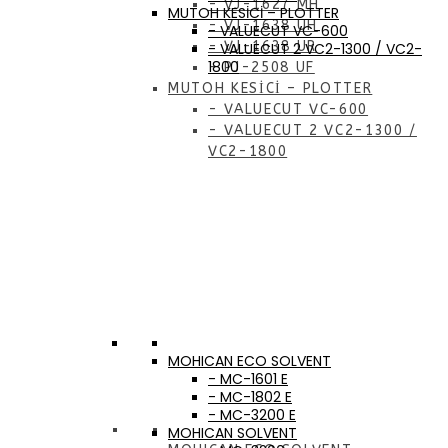
- VJ-1627 MH
MUTOH KESİCİ – PLOTTER
- VJ-1638 UH
- VALUECUT VC-600
- VJ-1638 UR
- VALUECUT 2 VC2-1300 / VC2-
1800
- PJ-2508 UF
MUTOH KESİCİ – PLOTTER
- VALUECUT VC-600
- VALUECUT 2 VC2-1300 /
VC2-1800
MOHICAN ECO SOLVENT
- MC-1601 E
- MC-1802 E
- MC-3200 E
MOHICAN SOLVENT