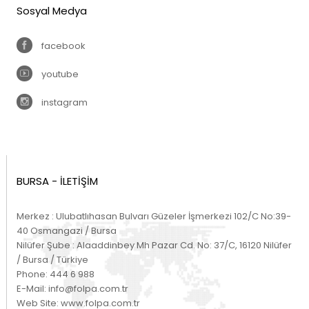
Sosyal Medya
facebook
youtube
instagram
BURSA - İLETİŞİM
Merkez : Ulubatlıhasan Bulvarı Güzeler İşmerkezi 102/C No:39-
40 Osmangazi / Bursa
Nilüfer Şube : Alaaddinbey Mh Pazar Cd. No: 37/C, 16120 Nilüfer
/ Bursa / Türkiye
Phone:
444 6 988
E-Mail:
info@folpa.com.tr
Web Site:
www.folpa.com.tr