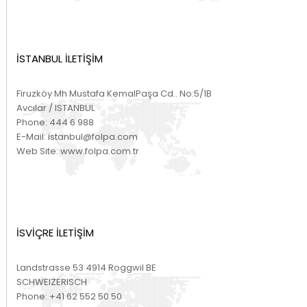
İSTANBUL İLETİŞİM
Firuzköy Mh Mustafa KemalPaşa Cd.. No:5/1B
Avcılar / ISTANBUL
Phone:
444 6 988
E-Mail:
istanbul@folpa.com
Web Site:
www.folpa.com.tr
İSVİÇRE İLETİŞİM
Landstrasse 53 4914 Roggwil BE
SCHWEIZERISCH
Phone:
+41 62 552 50 50