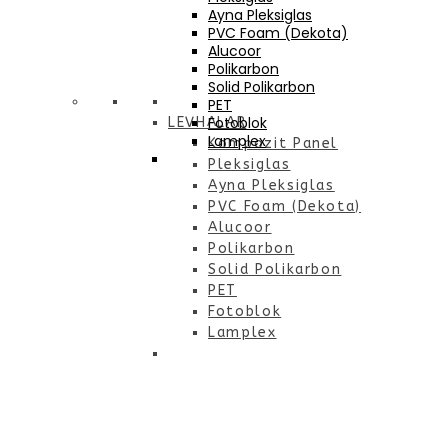
Ayna Pleksiglas
PVC Foam (Dekota)
Alucoor
Polikarbon
Solid Polikarbon
PET
Fotoblok
LEVHALAR
Lamplex
Kompozit Panel
Pleksiglas
Ayna Pleksiglas
PVC Foam (Dekota)
Alucoor
Polikarbon
Solid Polikarbon
PET
Fotoblok
Lamplex