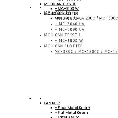
MOHICAN TEKSTİL
- MC-1903 W
MOHICAN UV
MOHICAN PLOTTER
MC-330C / MC-1200C / MC-1500
- MC-1802 UV
- MC-6040 UV
- MC-6090 UV
MOHICAN TEKSTİL
- MC-1903 W
MOHICAN PLOTTER
MC-330C / MC-1200C / MC-1
LAZERLER
- Fiber Metal Kesim
- Flat Metal Kesim
- Lazer Kesim