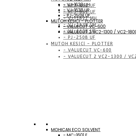
- VJ-1638 UH
- XPJ-461 UF
- VJ-1638 UR
- XPJ-661 UF
- PJ-2508 UF
- VJ-1627 MH
MUTOH KESİCİ – PLOTTER
- VJ-1638 UH
- VALUECUT VC-600
- VJ-1638 UR
- VALUECUT 2 VC2-1300 / VC2-180
- PJ-2508 UF
MUTOH KESİCİ – PLOTTER
- VALUECUT VC-600
- VALUECUT 2 VC2-1300 / VC
MOHICAN ECO SOLVENT
- MC-1601 E