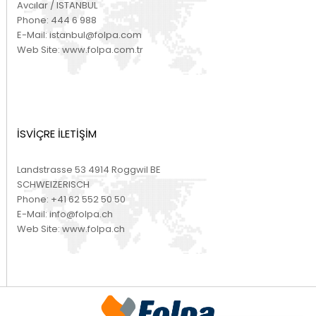
Avcılar / ISTANBUL
Phone:
444 6 988
E-Mail:
istanbul@folpa.com
Web Site:
www.folpa.com.tr
İSVİÇRE İLETİŞİM
Landstrasse 53 4914 Roggwil BE
SCHWEIZERISCH
Phone:
+41 62 552 50 50
E-Mail:
info@folpa.ch
Web Site:
www.folpa.ch