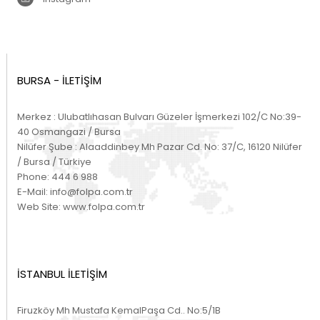
BURSA - İLETİŞİM
Merkez : Ulubatlıhasan Bulvarı Güzeler İşmerkezi 102/C No:39-
40 Osmangazi / Bursa
Nilüfer Şube : Alaaddinbey Mh Pazar Cd. No: 37/C, 16120 Nilüfer
/ Bursa / Türkiye
Phone:
444 6 988
E-Mail:
info@folpa.com.tr
Web Site:
www.folpa.com.tr
İSTANBUL İLETİŞİM
Firuzköy Mh Mustafa KemalPaşa Cd.. No:5/1B