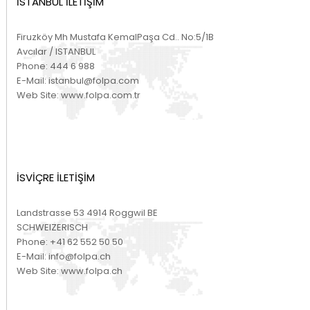
İSTANBUL İLETİŞİM
Firuzköy Mh Mustafa KemalPaşa Cd.. No:5/1B
Avcılar / ISTANBUL
Phone:
444 6 988
E-Mail:
istanbul@folpa.com
Web Site:
www.folpa.com.tr
İSVİÇRE İLETİŞİM
Landstrasse 53 4914 Roggwil BE
SCHWEIZERISCH
Phone:
+41 62 552 50 50
E-Mail:
info@folpa.ch
Web Site:
www.folpa.ch