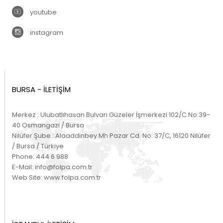
youtube
instagram
BURSA - İLETİŞİM
Merkez : Ulubatlıhasan Bulvarı Güzeler İşmerkezi 102/C No:39-
40 Osmangazi / Bursa
Nilüfer Şube : Alaaddinbey Mh Pazar Cd. No: 37/C, 16120 Nilüfer
/ Bursa / Türkiye
Phone:
444 6 988
E-Mail:
info@folpa.com.tr
Web Site:
www.folpa.com.tr