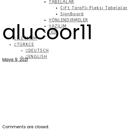
TABELALAR
Çift Taraflı Pleksi Tabelalar
SignBoard
alucoor11
YÖNLENDİRMELER
YAZILIM
LED
İLETİŞİM
TÜRKÇE
DEUTSCH
ENGLISH
Mayıs 9, 2021
Comments are closed.