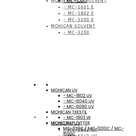
- MC-3200
MOHICAN ECO SOLVENT
- MC-1601 E
- MC-1802 E
- MC-3200 E
MOHICAN SOLVENT
- MC-3200
MOHICAN UV
- MC-1802 UV
- MC-6040 UV
- MC-6090 UV
MOHICAN TEKSTİL
- MC-1903 W
MOHICAN PLOTTER
MOHICAN UV
MC-330C / MC-1200C / MC-
- MC-1802 UV
1500C