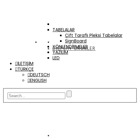
TABELALAR
Çift Taraflı Pleksi Tabelalar
SignBoard
YÖNLENDİRMELER
DISPLAY ÜRÜNLER
YAZILIM
LED
İLETİŞİM
TÜRKÇE
DEUTSCH
ENGLISH