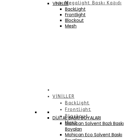
VİNİLLER
Megalight Baskı Kağıdı
BackLight
Frontlight
Blockout
Mesh
VİNİLLER
BackLight
Frontlight
Blockout
DİJİTAL BASKI BOYALARI
Mesh
Mohican Solvent Bazlı Baskı
Boyaları
Mohican Eco Solvent Baskı