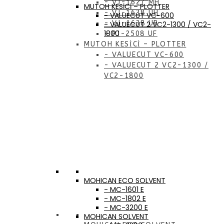
- VJ-1627 MH
MUTOH KESİCİ – PLOTTER
- VJ-1638 UH
- VALUECUT VC-600
- VJ-1638 UR
- VALUECUT 2 VC2-1300 / VC2-
1800
- PJ-2508 UF
MUTOH KESİCİ – PLOTTER
- VALUECUT VC-600
- VALUECUT 2 VC2-1300 /
VC2-1800
MOHICAN ECO SOLVENT
- MC-1601 E
- MC-1802 E
- MC-3200 E
MOHICAN SOLVENT